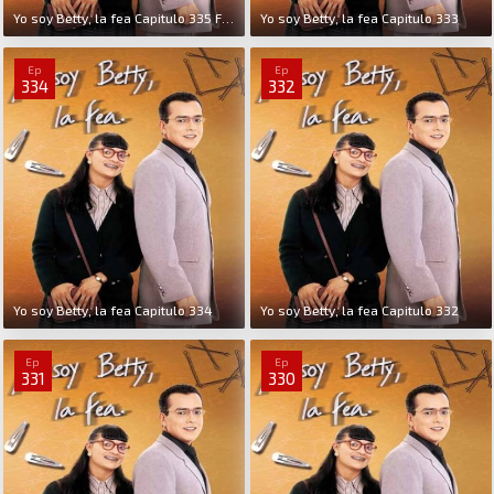
Yo soy Betty, la fea Capitulo 335 Final
Yo soy Betty, la fea Capitulo 333
Ep
Ep
334
332
Yo soy Betty, la fea Capitulo 334
Yo soy Betty, la fea Capitulo 332
Ep
Ep
331
330