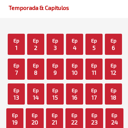
Temporada & Capitulos
Ep
Ep
Ep
Ep
Ep
Ep
1
2
3
4
5
6
Ep
Ep
Ep
Ep
Ep
Ep
7
8
9
10
11
12
Ep
Ep
Ep
Ep
Ep
Ep
13
14
15
16
17
18
Ep
Ep
Ep
Ep
Ep
Ep
19
20
21
22
23
24