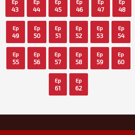
Ep
Ep
Ep
Ep
Ep
Ep
43
44
45
46
47
48
Ep
Ep
Ep
Ep
Ep
Ep
49
50
51
52
53
54
Ep
Ep
Ep
Ep
Ep
Ep
55
56
57
58
59
60
Ep
Ep
61
62