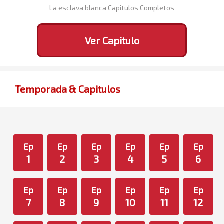
La esclava blanca Capitulos Completos
Ver Capitulo
Temporada & Capitulos
Ep
Ep
Ep
Ep
Ep
Ep
1
2
3
4
5
6
Ep
Ep
Ep
Ep
Ep
Ep
7
8
9
10
11
12