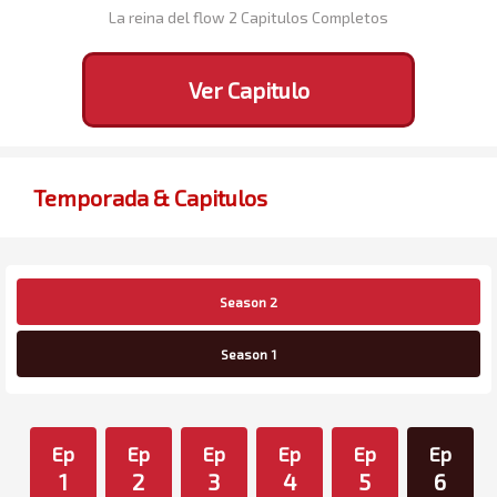
La reina del flow 2 Capitulos Completos
Ver Capitulo
Temporada & Capitulos
Season 2
Season 1
Ep
Ep
Ep
Ep
Ep
Ep
1
2
3
4
5
6