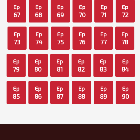
Ep
Ep
Ep
Ep
Ep
Ep
67
68
69
70
71
72
Ep
Ep
Ep
Ep
Ep
Ep
73
74
75
76
77
78
Ep
Ep
Ep
Ep
Ep
Ep
79
80
81
82
83
84
Ep
Ep
Ep
Ep
Ep
Ep
85
86
87
88
89
90