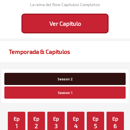
La reina del flow Capitulos Completos
Ver Capitulo
Temporada & Capitulos
Season 2
Season 1
Ep
Ep
Ep
Ep
Ep
Ep
1
2
3
4
5
6