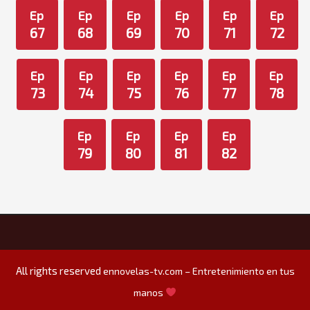
Ep
Ep
Ep
Ep
Ep
Ep
67
68
69
70
71
72
Ep
Ep
Ep
Ep
Ep
Ep
73
74
75
76
77
78
Ep
Ep
Ep
Ep
79
80
81
82
All rights reserved
ennovelas-tv.com – Entretenimiento en tus
manos