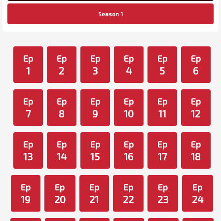
Season 1
Ep
Ep
Ep
Ep
Ep
Ep
1
2
3
4
5
6
Ep
Ep
Ep
Ep
Ep
Ep
7
8
9
10
11
12
Ep
Ep
Ep
Ep
Ep
Ep
13
14
15
16
17
18
Ep
Ep
Ep
Ep
Ep
Ep
19
20
21
22
23
24