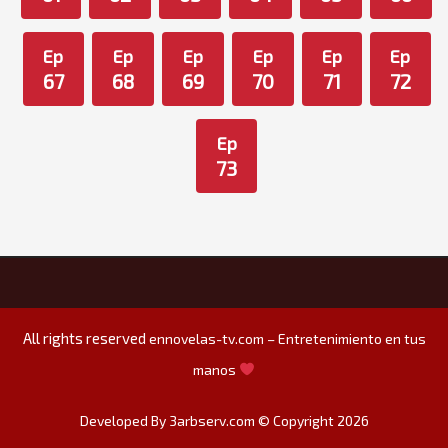
Ep
Ep
Ep
Ep
Ep
Ep
67
68
69
70
71
72
Ep
73
All rights reserved
ennovelas-tv.com – Entretenimiento en tus
manos
Developed By 3arbserv.com © Copyright 2026