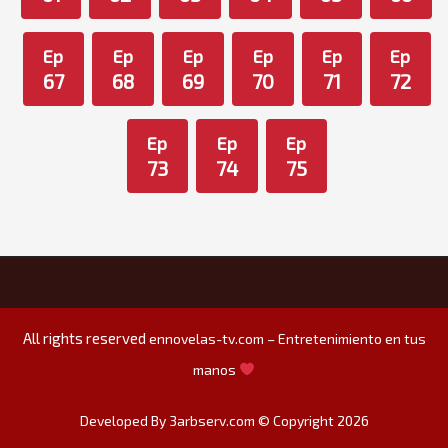
Ep
Ep
Ep
Ep
Ep
Ep
67
68
69
70
71
72
Ep
Ep
Ep
73
74
75
All rights reserved
ennovelas-tv.com – Entretenimiento en tus
manos
Developed By 3arbserv.com © Copyright 2026