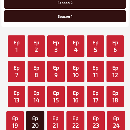
Season 2
Season 1
Ep
Ep
Ep
Ep
Ep
Ep
1
2
3
4
5
6
Ep
Ep
Ep
Ep
Ep
Ep
7
8
9
10
11
12
Ep
Ep
Ep
Ep
Ep
Ep
13
14
15
16
17
18
Ep
Ep
Ep
Ep
Ep
Ep
19
20
21
22
23
24