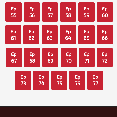
Ep
Ep
Ep
Ep
Ep
Ep
55
56
57
58
59
60
Ep
Ep
Ep
Ep
Ep
Ep
61
62
63
64
65
66
Ep
Ep
Ep
Ep
Ep
Ep
67
68
69
70
71
72
Ep
Ep
Ep
Ep
Ep
73
74
75
76
77