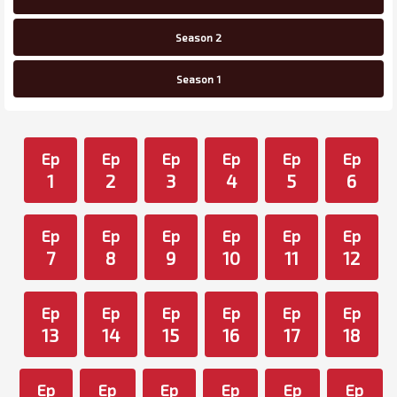
Season 2
Season 1
Ep
Ep
Ep
Ep
Ep
Ep
1
2
3
4
5
6
Ep
Ep
Ep
Ep
Ep
Ep
7
8
9
10
11
12
Ep
Ep
Ep
Ep
Ep
Ep
13
14
15
16
17
18
Ep
Ep
Ep
Ep
Ep
Ep