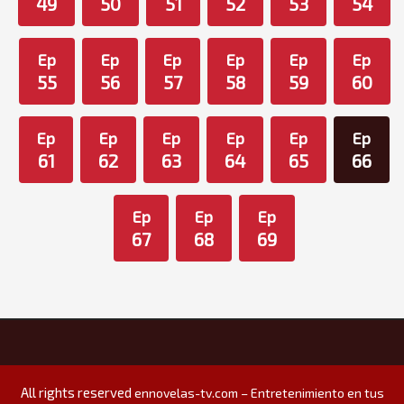
49
50
51
52
53
54
Ep
Ep
Ep
Ep
Ep
Ep
55
56
57
58
59
60
Ep
Ep
Ep
Ep
Ep
Ep
61
62
63
64
65
66
Ep
Ep
Ep
67
68
69
All rights reserved
ennovelas-tv.com – Entretenimiento en tus