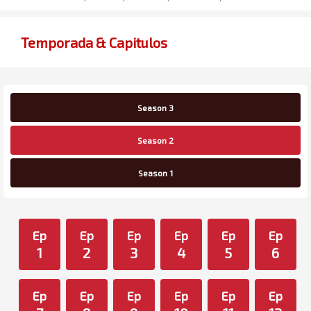
Temporada & Capitulos
Season 3
Season 2
Season 1
Ep
Ep
Ep
Ep
Ep
Ep
1
2
3
4
5
6
Ep
Ep
Ep
Ep
Ep
Ep