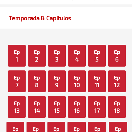
Temporada & Capitulos
Ep
Ep
Ep
Ep
Ep
Ep
1
2
3
4
5
6
Ep
Ep
Ep
Ep
Ep
Ep
7
8
9
10
11
12
Ep
Ep
Ep
Ep
Ep
Ep
13
14
15
16
17
18
Ep
Ep
Ep
Ep
Ep
Ep