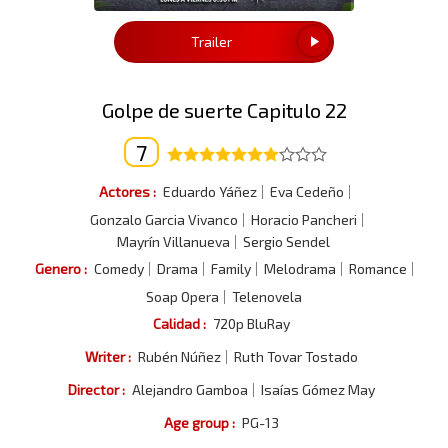
Trailer
Golpe de suerte Capitulo 22
7
Actores :
Eduardo Yáñez
Eva Cedeño
Gonzalo Garcia Vivanco
Horacio Pancheri
Mayrín Villanueva
Sergio Sendel
Genero :
Comedy
Drama
Family
Melodrama
Romance
Soap Opera
Telenovela
Calidad :
720p BluRay
Writer :
Rubén Núñez
Ruth Tovar Tostado
Director :
Alejandro Gamboa
Isaías Gómez May
Age group :
PG-13