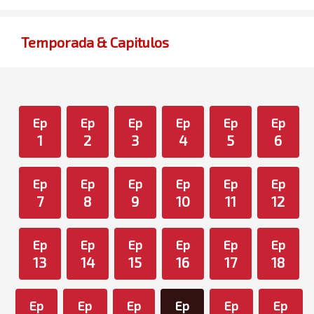
Temporada & Capitulos
Ep
Ep
Ep
Ep
Ep
Ep
1
2
3
4
5
6
Ep
Ep
Ep
Ep
Ep
Ep
7
8
9
10
11
12
Ep
Ep
Ep
Ep
Ep
Ep
13
14
15
16
17
18
Ep
Ep
Ep
Ep
Ep
Ep