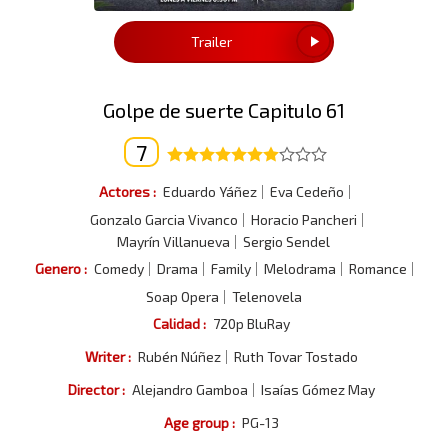
Trailer
Golpe de suerte Capitulo 61
7
Actores :
Eduardo Yáñez
Eva Cedeño
Gonzalo Garcia Vivanco
Horacio Pancheri
Mayrín Villanueva
Sergio Sendel
Genero :
Comedy
Drama
Family
Melodrama
Romance
Soap Opera
Telenovela
Calidad :
720p BluRay
Writer :
Rubén Núñez
Ruth Tovar Tostado
Director :
Alejandro Gamboa
Isaías Gómez May
Age group :
PG-13