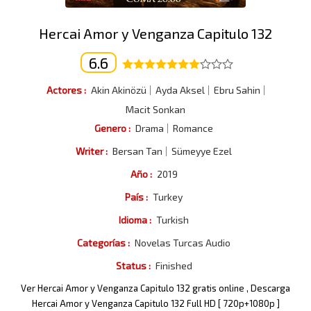
Hercai Amor y Venganza Capitulo 132
6.6
Actores :
Akin Akinözü
Ayda Aksel
Ebru Sahin
Macit Sonkan
Genero :
Drama
Romance
Writer :
Bersan Tan
Sümeyye Ezel
Año :
2019
País :
Turkey
Idioma :
Turkish
Categorías :
Novelas Turcas Audio
Status :
Finished
Ver Hercai Amor y Venganza Capitulo 132 gratis online , Descarga
Hercai Amor y Venganza Capitulo 132 Full HD [ 720p+1080p ]