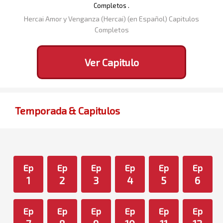
Completos .
Hercai Amor y Venganza (Hercai) (en Español) Capitulos
Completos
Ver Capitulo
Temporada & Capitulos
Ep
Ep
Ep
Ep
Ep
Ep
1
2
3
4
5
6
Ep
Ep
Ep
Ep
Ep
Ep