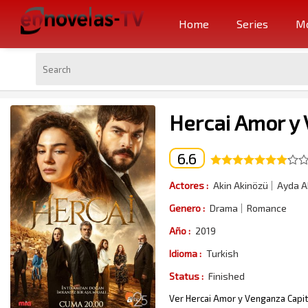
Home
Series
Mo
Hercai Amor y 
6.6
Actores :
Akin Akinözü
Ayda A
Genero :
Drama
Romance
Año :
2019
Idioma :
Turkish
Status :
Finished
Ver Hercai Amor y Venganza Capitu