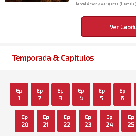
Hercai Amor y Venganza (Hercai) 
Ver Capit
Temporada & Capitulos
Ep
Ep
Ep
Ep
Ep
Ep
1
2
3
4
5
6
Ep
Ep
Ep
Ep
Ep
Ep
20
21
22
23
24
25