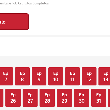
(en Español) Capitulos Completos
ulo
Ep
Ep
Ep
Ep
Ep
Ep
Ep
7
8
9
10
11
12
13
Ep
Ep
Ep
Ep
Ep
Ep
26
27
28
29
30
31