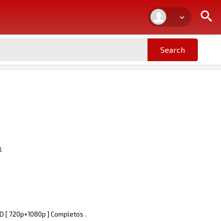
l
HD [ 720p+1080p ] Completos .