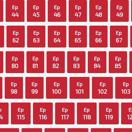
Ep
Ep
Ep
Ep
Ep
Ep
44
45
46
47
48
49
Ep
Ep
Ep
Ep
Ep
Ep
62
63
64
65
66
67
Ep
Ep
Ep
Ep
Ep
Ep
80
81
82
83
84
85
Ep
Ep
Ep
Ep
Ep
Ep
98
99
100
101
102
103
p
Ep
Ep
Ep
Ep
Ep
E
4
115
116
117
118
119
1