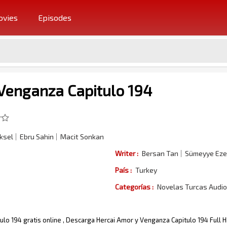
vies
Episodes
Venganza Capitulo 194
ksel
Ebru Sahin
Macit Sonkan
Writer :
Bersan Tan
Sümeyye Eze
País :
Turkey
Categorías :
Novelas Turcas Audio
lo 194 gratis online , Descarga Hercai Amor y Venganza Capitulo 194 Full 