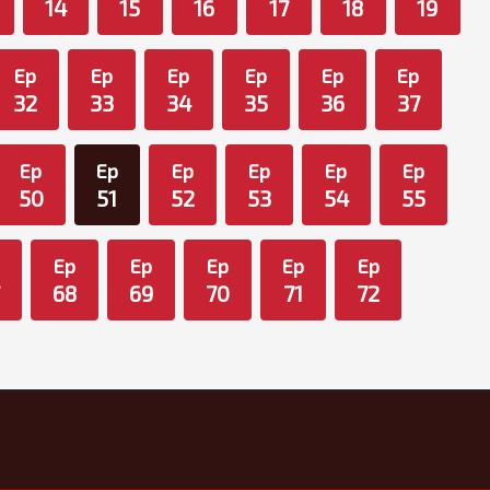
14
15
16
17
18
19
Ep
Ep
Ep
Ep
Ep
Ep
32
33
34
35
36
37
Ep
Ep
Ep
Ep
Ep
Ep
50
51
52
53
54
55
Ep
Ep
Ep
Ep
Ep
68
69
70
71
72