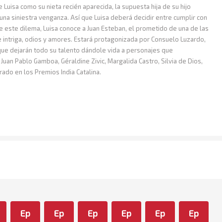
 Luisa como su nieta recién aparecida, la supuesta hija de su hijo
una siniestra venganza. Así que Luisa deberá decidir entre cumplir con
de este dilema, Luisa conoce a Juan Esteban, el prometido de una de las
e intriga, odios y amores. Estará protagonizada por Consuelo Luzardo,
que dejarán todo su talento dándole vida a personajes que
uan Pablo Gamboa, Géraldine Zivic, Margalida Castro, Silvia de Dios,
do en los Premios India Catalina.
Ep
Ep
Ep
Ep
Ep
Ep