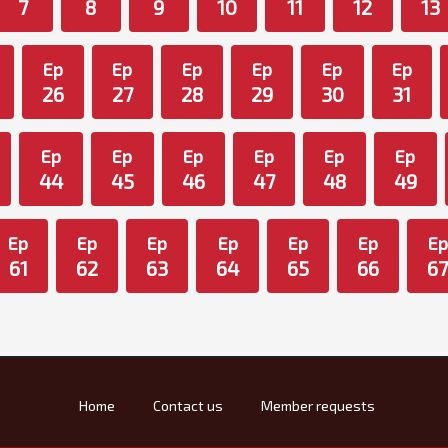
7
8
9
10
11
12
13
Ep
Ep
Ep
Ep
Ep
Ep
26
27
28
29
30
31
Ep
Ep
Ep
Ep
Ep
Ep
44
45
46
47
48
49
Ep
Ep
Ep
Ep
Ep
Ep
Ep
61
62
63
64
65
66
67
Home
Contact us
Member requests