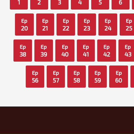
1
2
3
4
5
6
Ep
Ep
Ep
Ep
Ep
Ep
20
21
22
23
24
25
Ep
Ep
Ep
Ep
Ep
Ep
38
39
40
41
42
43
Ep
Ep
Ep
Ep
Ep
56
57
58
59
60