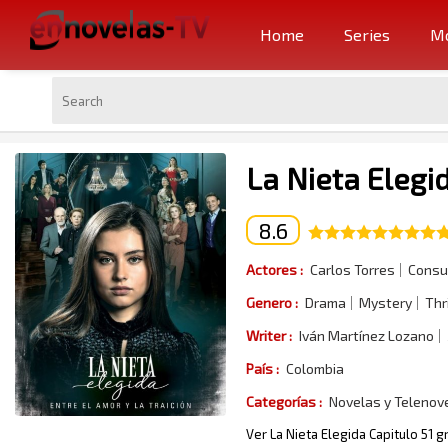
Home
Series
Mo
La Nieta Elegid
8.6
Actores :
Carlos Torres
Consu
Genero :
Drama
Mystery
Thri
Writer :
Iván Martínez Lozano
País :
Colombia
Categorías :
Novelas y Telenov
Ver La Nieta Elegida Capitulo 51 g