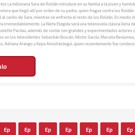
os La millonaria Sara de Roldán introduce en su familia a la joven y humilde
stora que llegó allí por orden de su padre, quien fragua contra los Roldán 
l al cariño de Sara, mientras se enfrenta al resto de los Roldán. En medio 
ra irremediablemente. La Nieta Elegida será una telenovela clásica llena d
, Juliette Pardau, además de contar con grandes y experimentados actores 
s en los televidentes Sebastián Boscán, Héctor García, Marcela Benjumea, J
no, Adriana Arango y Kepa Amuchástegui, quien recientemente fue condecora
ulo
Ep
Ep
Ep
Ep
Ep
Ep
Ep