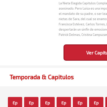
La Nieta Elegida Capitulos Complet
asesinado. Pero Luisa es una impo
el mandato de su padre, o ser lea
nietas de Sara, del cual se enamo
Francisca Estévez, Carlos Torres
despertarán un sinfín de emocione
Patrick Delmas, Cristina Campuza
Ver Capit
Temporada & Capitulos
Ep
Ep
Ep
Ep
Ep
Ep