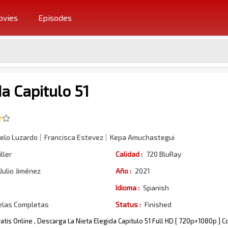
vies
Episodes
a Capitulo 51
elo Luzardo
Francisca Estevez
Kepa Amuchastegui
ller
Calidad :
720 BluRay
Julio Jiménez
Año :
2021
Idioma :
Spanish
elas Completas
Status :
Finished
ratis Online , Descarga La Nieta Elegida Capitulo 51 Full HD [ 720p+1080p ] 