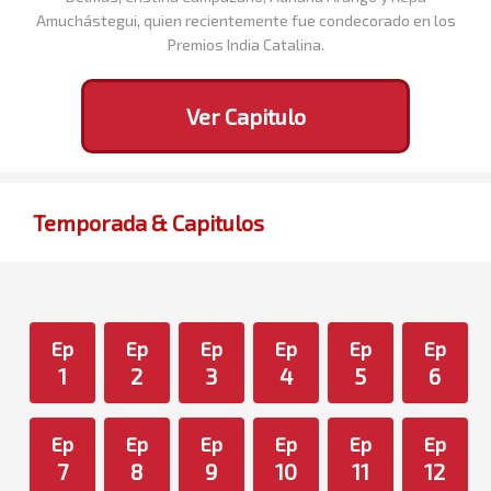
Amuchástegui, quien recientemente fue condecorado en los
Premios India Catalina.
Ver Capitulo
Temporada & Capitulos
Ep
Ep
Ep
Ep
Ep
Ep
1
2
3
4
5
6
Ep
Ep
Ep
Ep
Ep
Ep
7
8
9
10
11
12