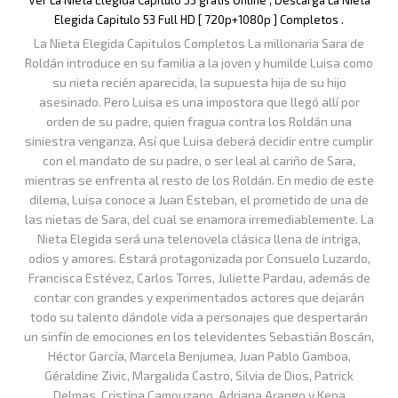
Ver La Nieta Elegida Capitulo 53 gratis Online , Descarga La Nieta
Elegida Capitulo 53 Full HD [ 720p+1080p ] Completos .
La Nieta Elegida Capitulos Completos La millonaria Sara de
Roldán introduce en su familia a la joven y humilde Luisa como
su nieta recién aparecida, la supuesta hija de su hijo
asesinado. Pero Luisa es una impostora que llegó allí por
orden de su padre, quien fragua contra los Roldán una
siniestra venganza. Así que Luisa deberá decidir entre cumplir
con el mandato de su padre, o ser leal al cariño de Sara,
mientras se enfrenta al resto de los Roldán. En medio de este
dilema, Luisa conoce a Juan Esteban, el prometido de una de
las nietas de Sara, del cual se enamora irremediablemente. La
Nieta Elegida será una telenovela clásica llena de intriga,
odios y amores. Estará protagonizada por Consuelo Luzardo,
Francisca Estévez, Carlos Torres, Juliette Pardau, además de
contar con grandes y experimentados actores que dejarán
todo su talento dándole vida a personajes que despertarán
un sinfín de emociones en los televidentes Sebastián Boscán,
Héctor García, Marcela Benjumea, Juan Pablo Gamboa,
Géraldine Zivic, Margalida Castro, Silvia de Dios, Patrick
Delmas, Cristina Campuzano, Adriana Arango y Kepa