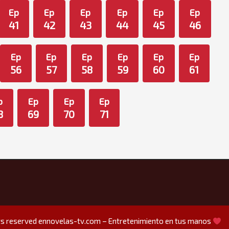
Ep
Ep
Ep
Ep
Ep
Ep
41
42
43
44
45
46
Ep
Ep
Ep
Ep
Ep
Ep
56
57
58
59
60
61
p
Ep
Ep
Ep
8
69
70
71
hts reserved
ennovelas-tv.com – Entretenimiento en tus manos