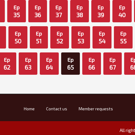
Ep
Ep
Ep
Ep
Ep
Ep
35
36
37
38
39
40
Ep
Ep
Ep
Ep
Ep
Ep
50
51
52
53
54
55
Ep
Ep
Ep
Ep
Ep
Ep
E
62
63
64
65
66
67
6
Home
Contact us
Member requests
All rig