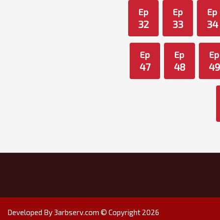
Ep
Ep
Ep
32
33
34
Ep
Ep
Ep
47
48
49
Developed By 3arbserv.com © Copyright 2026