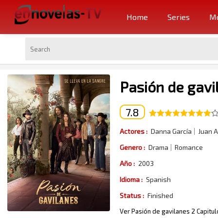
Home
Series
Mo
Pasión de gavi
7.8
Actores :
Danna García
Juan A
Genero :
Drama
Romance
Año :
2003
Idioma :
Spanish
Status :
Finished
Ver Pasión de gavilanes 2 Capitul