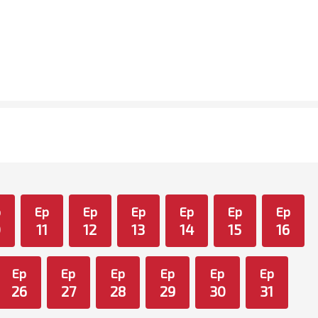
p
Ep
Ep
Ep
Ep
Ep
Ep
0
11
12
13
14
15
16
Ep
Ep
Ep
Ep
Ep
Ep
26
27
28
29
30
31