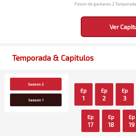
Pasion de gavilanes 2 Temporada
Ver Capit
Temporada & Capitulos
Season 2
Ep
Ep
Ep
1
2
3
Season 1
Ep
Ep
Ep
17
18
19