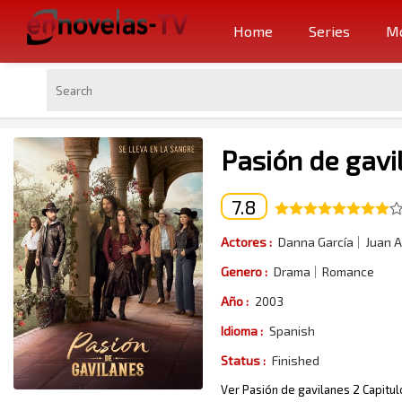
Home
Series
Mo
Pasión de gavi
7.8
Actores :
Danna García
Juan A
Genero :
Drama
Romance
Año :
2003
Idioma :
Spanish
Status :
Finished
Ver Pasión de gavilanes 2 Capitul