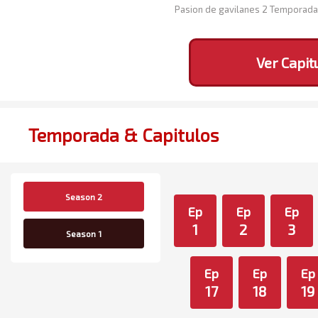
Pasion de gavilanes 2 Temporada
Ver Capit
Temporada & Capitulos
Season 2
Ep
Ep
Ep
1
2
3
Season 1
Ep
Ep
Ep
17
18
19