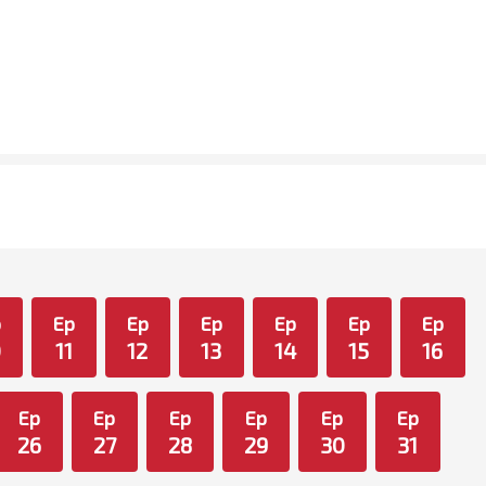
p
Ep
Ep
Ep
Ep
Ep
Ep
0
11
12
13
14
15
16
Ep
Ep
Ep
Ep
Ep
Ep
26
27
28
29
30
31