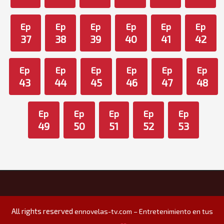
Ep
Ep
Ep
Ep
Ep
Ep
37
38
39
40
41
42
Ep
Ep
Ep
Ep
Ep
Ep
43
44
45
46
47
48
Ep
Ep
Ep
Ep
Ep
49
50
51
52
53
All rights reserved
ennovelas-tv.com – Entretenimiento en tus