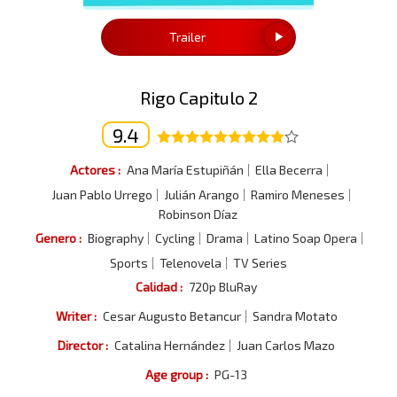
Trailer
Rigo Capitulo 2
9.4
Actores :
Ana María Estupiñán
Ella Becerra
Juan Pablo Urrego
Julián Arango
Ramiro Meneses
Robinson Díaz
Genero :
Biography
Cycling
Drama
Latino Soap Opera
Sports
Telenovela
TV Series
Calidad :
720p BluRay
Writer :
Cesar Augusto Betancur
Sandra Motato
Director :
Catalina Hernández
Juan Carlos Mazo
Age group :
PG-13