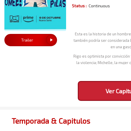
Status :
Continuous
Esta es la historia de un hombre
Trailer
también podría ser considerada l
en una gaso
Rigo es optimista por convicción
la violencia; Michelle, la muje
Ver Capit
Temporada & Capitulos