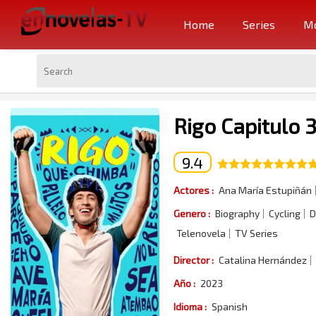
Home
Series
Mo
Rigo Capitulo 
9.4
Actores :
Ana María Estupiñán
Genero :
Biography
Cycling
D
Telenovela
TV Series
Director :
Catalina Hernández
Año :
2023
Idioma :
Spanish