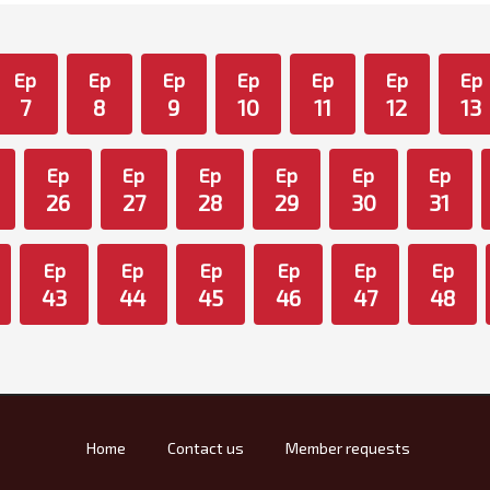
Ep
Ep
Ep
Ep
Ep
Ep
Ep
7
8
9
10
11
12
13
Ep
Ep
Ep
Ep
Ep
Ep
26
27
28
29
30
31
Ep
Ep
Ep
Ep
Ep
Ep
43
44
45
46
47
48
Home
Contact us
Member requests