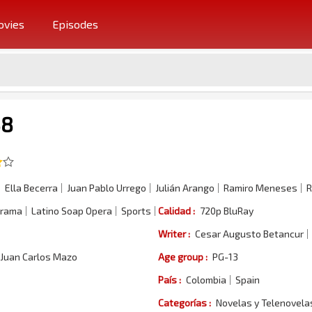
vies
Episodes
38
Ella Becerra
Juan Pablo Urrego
Julián Arango
Ramiro Meneses
R
rama
Latino Soap Opera
Sports
Calidad :
720p BluRay
Writer :
Cesar Augusto Betancur
Juan Carlos Mazo
Age group :
PG-13
País :
Colombia
Spain
Categorías :
Novelas y Telenovel