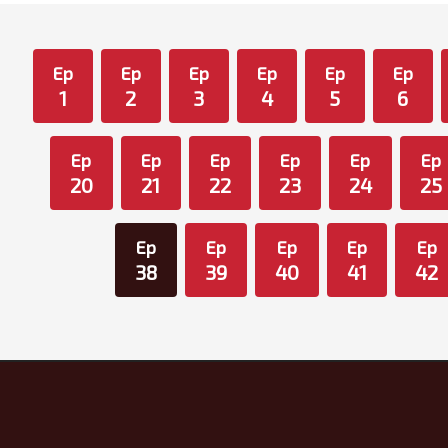
Ep
Ep
Ep
Ep
Ep
Ep
1
2
3
4
5
6
Ep
Ep
Ep
Ep
Ep
Ep
20
21
22
23
24
25
Ep
Ep
Ep
Ep
Ep
38
39
40
41
42