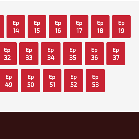
Ep
Ep
Ep
Ep
Ep
Ep
14
15
16
17
18
19
Ep
Ep
Ep
Ep
Ep
Ep
32
33
34
35
36
37
Ep
Ep
Ep
Ep
Ep
49
50
51
52
53