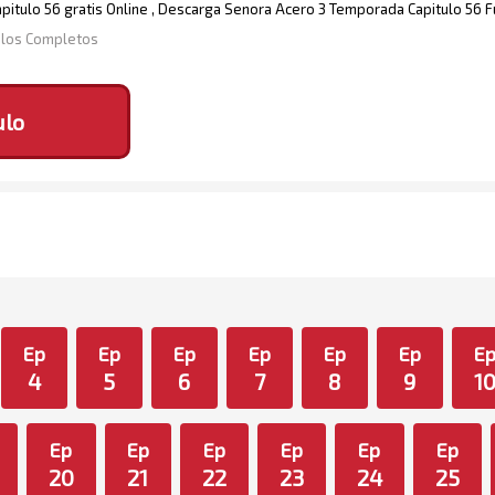
itulo 56 gratis Online , Descarga Senora Acero 3 Temporada Capitulo 56 F
ulos Completos
ulo
Ep
Ep
Ep
Ep
Ep
Ep
E
4
5
6
7
8
9
1
Ep
Ep
Ep
Ep
Ep
Ep
20
21
22
23
24
25