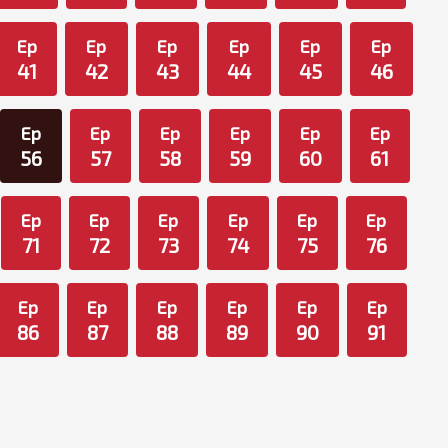
Ep
Ep
Ep
Ep
Ep
Ep
41
42
43
44
45
46
Ep
Ep
Ep
Ep
Ep
Ep
56
57
58
59
60
61
Ep
Ep
Ep
Ep
Ep
Ep
71
72
73
74
75
76
Ep
Ep
Ep
Ep
Ep
Ep
86
87
88
89
90
91