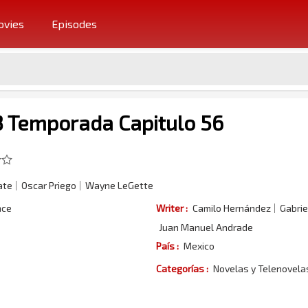
vies
Episodes
3 Temporada Capitulo 56
ate
Oscar Priego
Wayne LeGette
nce
Writer :
Camilo Hernández
Gabrie
Juan Manuel Andrade
País :
Mexico
Categorías :
Novelas y Telenovel