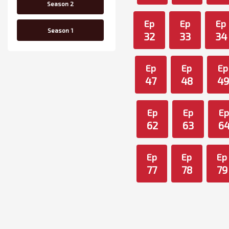
Season 2
Ep
Ep
Ep
Season 1
32
33
34
Ep
Ep
Ep
47
48
49
Ep
Ep
E
62
63
6
Ep
Ep
Ep
77
78
79