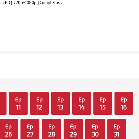
ull HD [ 720p+1080p ] Completos .
p
Ep
Ep
Ep
Ep
Ep
Ep
0
11
12
13
14
15
16
Ep
Ep
Ep
Ep
Ep
Ep
26
27
28
29
30
31