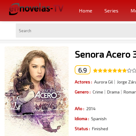
Home
Series
Mo
Senora Acero 
6.9
Actores :
Aurora Gil
Jorge Zár
Genero :
Crime
Drama
Roma
Año :
2014
Idioma :
Spanish
Status :
Finished