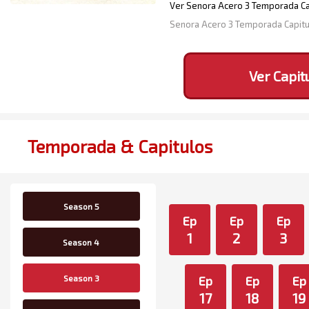
Ver Senora Acero 3 Temporada Cap
Senora Acero 3 Temporada Capit
Ver Capit
Temporada & Capitulos
Season 5
Ep
Ep
Ep
1
2
3
Season 4
Season 3
Ep
Ep
Ep
17
18
19