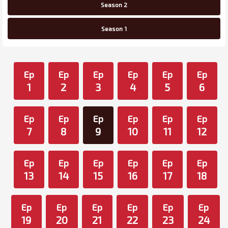
Season 2
Season 1
Ep
Ep
Ep
Ep
Ep
Ep
1
2
3
4
5
6
Ep
Ep
Ep
Ep
Ep
Ep
7
8
9
10
11
12
Ep
Ep
Ep
Ep
Ep
Ep
13
14
15
16
17
18
Ep
Ep
Ep
Ep
Ep
Ep
19
20
21
22
23
24