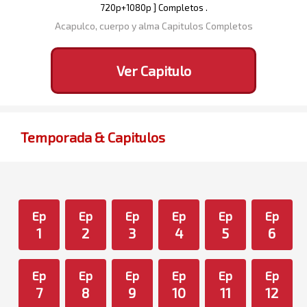
720p+1080p ] Completos .
Acapulco, cuerpo y alma Capitulos Completos
Ver Capitulo
Temporada & Capitulos
Ep
Ep
Ep
Ep
Ep
Ep
1
2
3
4
5
6
Ep
Ep
Ep
Ep
Ep
Ep
7
8
9
10
11
12