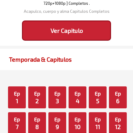
720p+1080p ] Completos .
Acapulco, cuerpo y alma Capitulos Completos
Ver Capitulo
Temporada & Capitulos
Ep
Ep
Ep
Ep
Ep
Ep
1
2
3
4
5
6
Ep
Ep
Ep
Ep
Ep
Ep
7
8
9
10
11
12