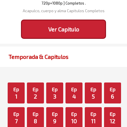
720p+1080p ] Completos .
Acapulco, cuerpo y alma Capitulos Completos
Ver Capitulo
Temporada & Capitulos
Ep
Ep
Ep
Ep
Ep
Ep
1
2
3
4
5
6
Ep
Ep
Ep
Ep
Ep
Ep
7
8
9
10
11
12