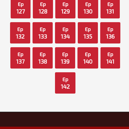
Ep
Ep
Ep
Ep
Ep
127
128
129
130
131
Ep
Ep
Ep
Ep
Ep
132
133
134
135
136
Ep
Ep
Ep
Ep
Ep
137
138
139
140
141
Ep
142