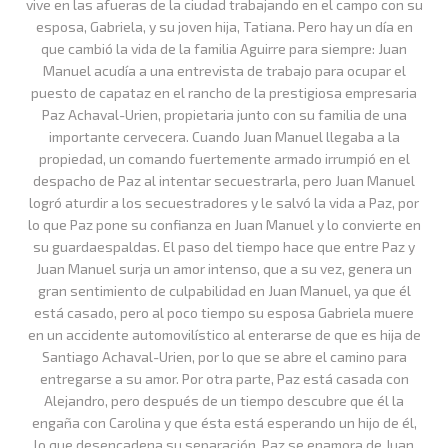
vive en las afueras de la ciudad trabajando en el campo con su
esposa, Gabriela, y su joven hija, Tatiana. Pero hay un día en
que cambió la vida de la familia Aguirre para siempre: Juan
Manuel acudía a una entrevista de trabajo para ocupar el
puesto de capataz en el rancho de la prestigiosa empresaria
Paz Achaval-Urien, propietaria junto con su familia de una
importante cervecera. Cuando Juan Manuel llegaba a la
propiedad, un comando fuertemente armado irrumpió en el
despacho de Paz al intentar secuestrarla, pero Juan Manuel
logró aturdir a los secuestradores y le salvó la vida a Paz, por
lo que Paz pone su confianza en Juan Manuel y lo convierte en
su guardaespaldas. El paso del tiempo hace que entre Paz y
Juan Manuel surja un amor intenso, que a su vez, genera un
gran sentimiento de culpabilidad en Juan Manuel, ya que él
está casado, pero al poco tiempo su esposa Gabriela muere
en un accidente automovilístico al enterarse de que es hija de
Santiago Achaval-Urien, por lo que se abre el camino para
entregarse a su amor. Por otra parte, Paz está casada con
Alejandro, pero después de un tiempo descubre que él la
engaña con Carolina y que ésta está esperando un hijo de él,
lo que desencadena su separación. Paz se enamora de Juan