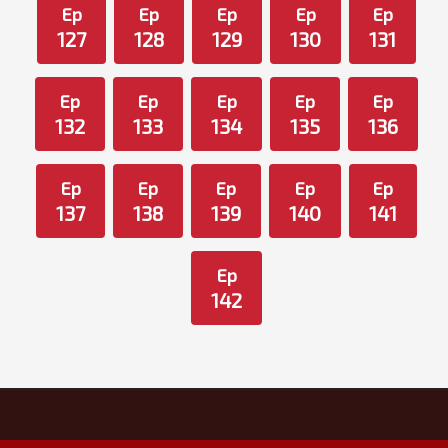
Ep
Ep
Ep
Ep
Ep
127
128
129
130
131
Ep
Ep
Ep
Ep
Ep
132
133
134
135
136
Ep
Ep
Ep
Ep
Ep
137
138
139
140
141
Ep
142