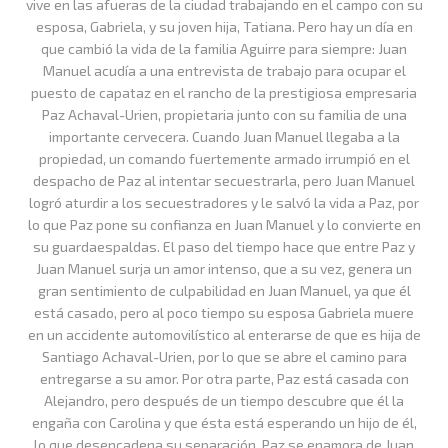
vive en las afueras de la ciudad trabajando en el campo con su
esposa, Gabriela, y su joven hija, Tatiana. Pero hay un día en
que cambió la vida de la familia Aguirre para siempre: Juan
Manuel acudía a una entrevista de trabajo para ocupar el
puesto de capataz en el rancho de la prestigiosa empresaria
Paz Achaval-Urien, propietaria junto con su familia de una
importante cervecera. Cuando Juan Manuel llegaba a la
propiedad, un comando fuertemente armado irrumpió en el
despacho de Paz al intentar secuestrarla, pero Juan Manuel
logró aturdir a los secuestradores y le salvó la vida a Paz, por
lo que Paz pone su confianza en Juan Manuel y lo convierte en
su guardaespaldas. El paso del tiempo hace que entre Paz y
Juan Manuel surja un amor intenso, que a su vez, genera un
gran sentimiento de culpabilidad en Juan Manuel, ya que él
está casado, pero al poco tiempo su esposa Gabriela muere
en un accidente automovilístico al enterarse de que es hija de
Santiago Achaval-Urien, por lo que se abre el camino para
entregarse a su amor. Por otra parte, Paz está casada con
Alejandro, pero después de un tiempo descubre que él la
engaña con Carolina y que ésta está esperando un hijo de él,
lo que desencadena su separación. Paz se enamora de Juan