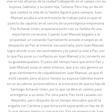
vive en las afueras de la ciudad trabajando en el campo con su
esposa, Gabriela, y su joven hija, Tatiana. Pero hay un día en
que cambió la vida de la familia Aguirre para siempre: Juan
Manuel acudía a una entrevista de trabajo para ocupar el
puesto de capataz en el rancho de la prestigiosa empresaria
Paz Achaval-Urien, propietaria junto con su familia de una
importante cervecera. Cuando Juan Manuel llegaba a la
propiedad, un comando fuertemente armado irrumpió en el
despacho de Paz al intentar secuestrarla, pero Juan Manuel
logró aturdir a los secuestradores y le salvó la vida a Paz, por
lo que Paz pone su confianza en Juan Manuel y lo convierte en
su guardaespaldas. El paso del tiempo hace que entre Paz y
Juan Manuel surja un amor intenso, que a su vez, genera un
gran sentimiento de culpabilidad en Juan Manuel, ya que él
está casado, pero al poco tiempo su esposa Gabriela muere
en un accidente automovilístico al enterarse de que es hija de
Santiago Achaval-Urien, por lo que se abre el camino para
entregarse a su amor. Por otra parte, Paz está casada con
Alejandro, pero después de un tiempo descubre que él la
engaña con Carolina y que ésta está esperando un hijo de él,
lo que desencadena su separación. Paz se enamora de Juan