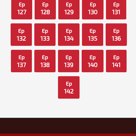
Ep
Ep
Ep
Ep
Ep
127
128
129
130
131
Ep
Ep
Ep
Ep
Ep
132
133
134
135
136
Ep
Ep
Ep
Ep
Ep
137
138
139
140
141
Ep
142