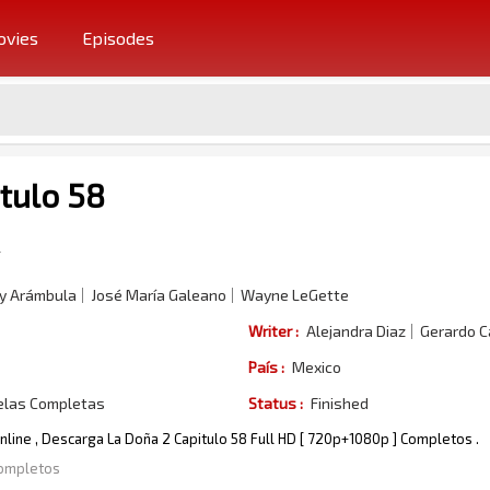
vies
Episodes
tulo 58
y Arámbula
José María Galeano
Wayne LeGette
Writer :
Alejandra Diaz
Gerardo 
País :
Mexico
elas Completas
Status :
Finished
Online , Descarga La Doña 2 Capitulo 58 Full HD [ 720p+1080p ] Completos .
Completos