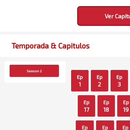
Ver Capit
Temporada & Capitulos
Season 2
Ep
Ep
Ep
1
2
3
Ep
Ep
Ep
17
18
19
Ep
Ep
Ep