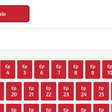
ulo
Ep
Ep
Ep
Ep
Ep
Ep
E
4
5
6
7
8
9
1
Ep
Ep
Ep
Ep
Ep
Ep
20
21
22
23
24
25
Ep
Ep
Ep
Ep
Ep
Ep