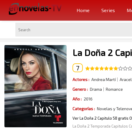
Home
Series
Mo
La Doña 2 Capi
7
Actores :
Andrea Martí
Aracel
Genero :
Drama
Romance
Año :
2016
Categorías :
Novelas y Telenov
Ver La Doña 2 Capitulo 58 gratis 
La Doña 2 Temporada Capitulos 