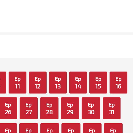
p
Ep
Ep
Ep
Ep
Ep
Ep
0
11
12
13
14
15
16
Ep
Ep
Ep
Ep
Ep
Ep
26
27
28
29
30
31
Ep
Ep
Ep
Ep
Ep
Ep