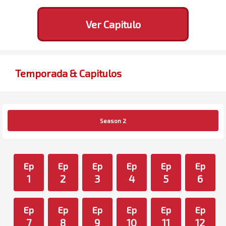
Ver Capitulo
Temporada & Capitulos
Season 2
Ep
Ep
Ep
Ep
Ep
Ep
1
2
3
4
5
6
Ep
Ep
Ep
Ep
Ep
Ep
7
8
9
10
11
12