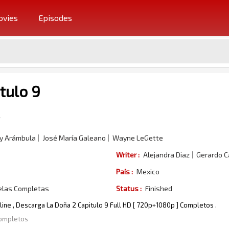
vies
Episodes
tulo 9
y Arámbula
José María Galeano
Wayne LeGette
Writer :
Alejandra Diaz
Gerardo 
País :
Mexico
elas Completas
Status :
Finished
nline , Descarga La Doña 2 Capitulo 9 Full HD [ 720p+1080p ] Completos .
Completos