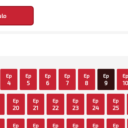
ulo
Ep
Ep
Ep
Ep
Ep
Ep
E
4
5
6
7
8
9
1
Ep
Ep
Ep
Ep
Ep
Ep
20
21
22
23
24
25
Ep
Ep
Ep
Ep
Ep
Ep