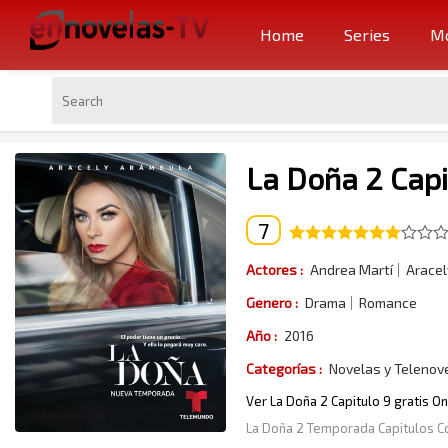
Home
Series
Mo
La Doña 2 Capi
7
Actores :
Andrea Martí
Aracel
Genero :
Drama
Romance
Año :
2016
Categorías :
Novelas y Telenov
Ver La Doña 2 Capitulo 9 gratis O
La Doña 2 Temporada Capitulos 