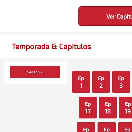
Ver Capit
Temporada & Capitulos
Season 2
Ep
Ep
Ep
1
2
3
Ep
Ep
Ep
17
18
19
Ep
Ep
Ep