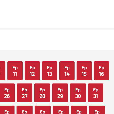
p
Ep
Ep
Ep
Ep
Ep
Ep
0
11
12
13
14
15
16
Ep
Ep
Ep
Ep
Ep
Ep
26
27
28
29
30
31
Ep
Ep
Ep
Ep
Ep
Ep