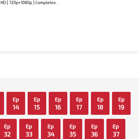
ll HD [ 720p+1080p ] Completos .
Ep
Ep
Ep
Ep
Ep
Ep
14
15
16
17
18
19
Ep
Ep
Ep
Ep
Ep
Ep
32
33
34
35
36
37