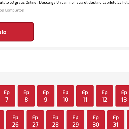
itulo 53 gratis Online , Descarga Un camino hacia el destino Capitulo 53 Fu
ulos Completos
ulo
Ep
Ep
Ep
Ep
Ep
Ep
Ep
7
8
9
10
11
12
13
Ep
Ep
Ep
Ep
Ep
Ep
26
27
28
29
30
31