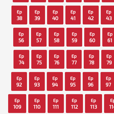
Ep
Ep
Ep
Ep
Ep
Ep
38
39
40
41
42
43
Ep
Ep
Ep
Ep
Ep
Ep
56
57
58
59
60
61
Ep
Ep
Ep
Ep
Ep
Ep
74
75
76
77
78
79
Ep
Ep
Ep
Ep
Ep
Ep
92
93
94
95
96
97
Ep
Ep
Ep
Ep
Ep
E
109
110
111
112
113
11