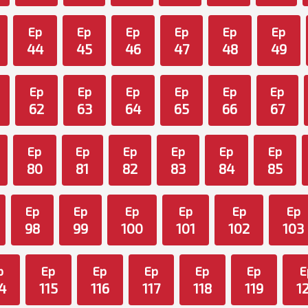
Ep
Ep
Ep
Ep
Ep
Ep
44
45
46
47
48
49
Ep
Ep
Ep
Ep
Ep
Ep
62
63
64
65
66
67
Ep
Ep
Ep
Ep
Ep
Ep
80
81
82
83
84
85
Ep
Ep
Ep
Ep
Ep
Ep
98
99
100
101
102
103
p
Ep
Ep
Ep
Ep
Ep
E
4
115
116
117
118
119
1