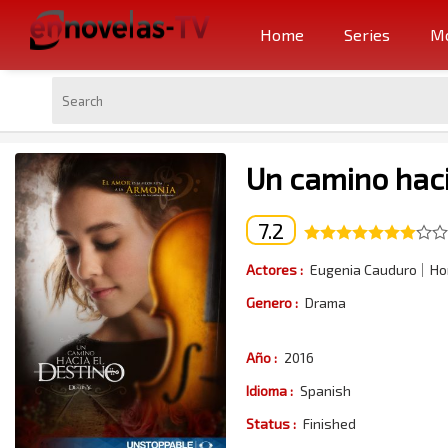
Home
Series
Mo
Un camino haci
7.2
Actores :
Eugenia Cauduro
Ho
Genero :
Drama
Año :
2016
Idioma :
Spanish
Status :
Finished