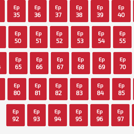
Ep
Ep
Ep
Ep
Ep
Ep
35
36
37
38
39
40
Ep
Ep
Ep
Ep
Ep
Ep
50
51
52
53
54
55
p
Ep
Ep
Ep
Ep
Ep
Ep
4
65
66
67
68
69
70
Ep
Ep
Ep
Ep
Ep
Ep
80
81
82
83
84
85
Ep
Ep
Ep
Ep
Ep
Ep
92
93
94
95
96
97