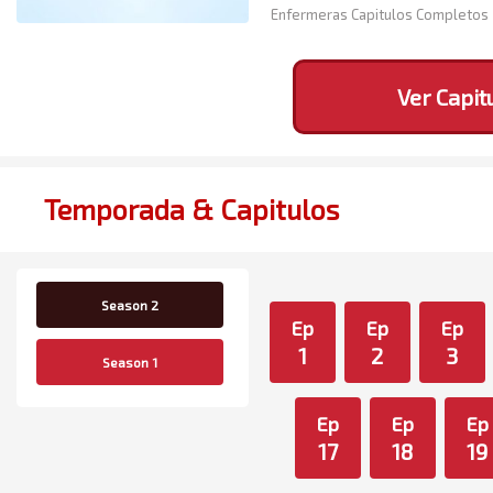
Enfermeras Capitulos Completos
Ver Capit
Temporada & Capitulos
Season 2
Ep
Ep
Ep
1
2
3
Season 1
Ep
Ep
Ep
17
18
19