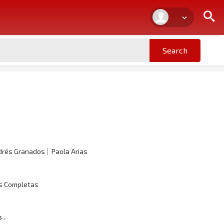
drés Granados
Paola Arias
as Completas
 .