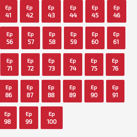
Ep
Ep
Ep
Ep
Ep
Ep
41
42
43
44
45
46
Ep
Ep
Ep
Ep
Ep
Ep
56
57
58
59
60
61
Ep
Ep
Ep
Ep
Ep
Ep
71
72
73
74
75
76
Ep
Ep
Ep
Ep
Ep
Ep
86
87
88
89
90
91
Ep
Ep
Ep
98
99
100