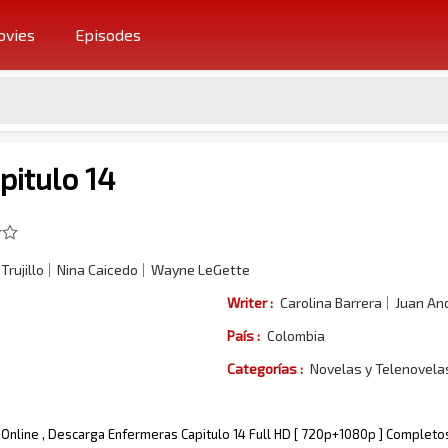
vies
Episodes
itulo 14
Trujillo
Nina Caicedo
Wayne LeGette
Writer :
Carolina Barrera
Juan An
País :
Colombia
Categorías :
Novelas y Telenovel
 Online , Descarga Enfermeras Capitulo 14 Full HD [ 720p+1080p ] Completos