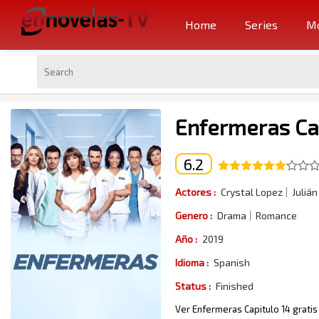
Home
Series
Mo
Enfermeras Cap
6.2
Actores :
Crystal Lopez
Julián 
Genero :
Drama
Romance
Año :
2019
Idioma :
Spanish
Status :
Finished
Ver Enfermeras Capitulo 14 gratis