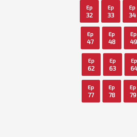
Ep
Ep
Ep
32
33
34
Ep
Ep
Ep
47
48
49
Ep
Ep
E
62
63
6
Ep
Ep
Ep
77
78
79