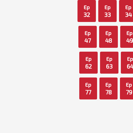
Ep
Ep
Ep
32
33
34
Ep
Ep
Ep
47
48
49
Ep
Ep
E
62
63
6
Ep
Ep
Ep
77
78
79