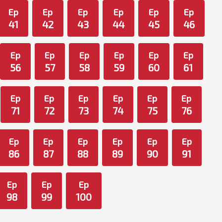
Ep
Ep
Ep
Ep
Ep
Ep
41
42
43
44
45
46
Ep
Ep
Ep
Ep
Ep
Ep
56
57
58
59
60
61
Ep
Ep
Ep
Ep
Ep
Ep
71
72
73
74
75
76
Ep
Ep
Ep
Ep
Ep
Ep
86
87
88
89
90
91
Ep
Ep
Ep
98
99
100