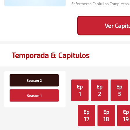
Enfermeras Capitulos Completos
Ver Capit
Temporada & Capitulos
Season 2
Ep
Ep
Ep
1
2
3
Season 1
Ep
Ep
Ep
17
18
19