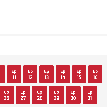
p
Ep
Ep
Ep
Ep
Ep
Ep
0
11
12
13
14
15
16
Ep
Ep
Ep
Ep
Ep
Ep
26
27
28
29
30
31