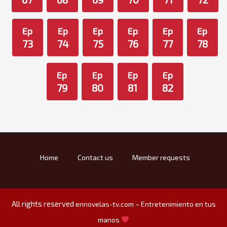
Ep
Ep
Ep
Ep
Ep
Ep
73
74
75
76
77
78
Ep
Ep
Ep
Ep
79
80
81
82
Home
Contact us
Member requests
All rights reserved
ennovelas-tv.com – Entretenimiento en tus
manos