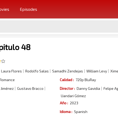
vies
Episodes
pitulo 48
Laura Flores
Rodolfo Salas
Samadhi Zendejas
William Levy
Xime
Romance
Calidad :
720p BluRay
 Jiménez
Gustavo Bracco
Director :
Danny Gavidia
Felipe A
Uandari Gómez
Año :
2023
Idioma :
Spanish