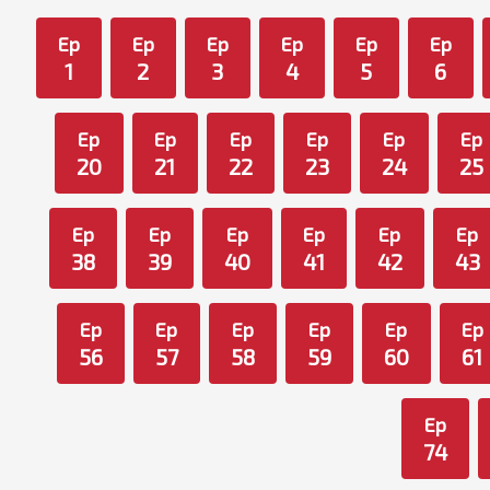
Ep
Ep
Ep
Ep
Ep
Ep
1
2
3
4
5
6
Ep
Ep
Ep
Ep
Ep
Ep
20
21
22
23
24
25
Ep
Ep
Ep
Ep
Ep
Ep
38
39
40
41
42
43
Ep
Ep
Ep
Ep
Ep
Ep
56
57
58
59
60
61
Ep
74