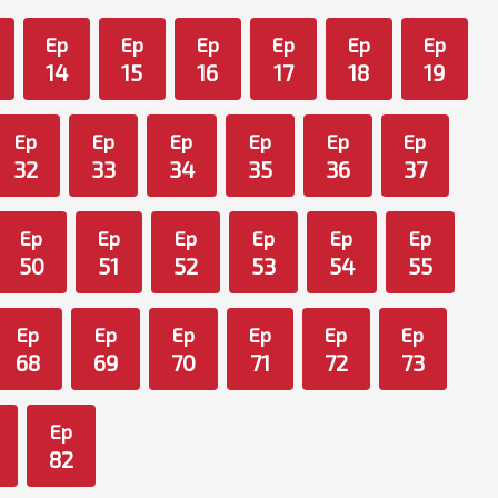
Ep
Ep
Ep
Ep
Ep
Ep
14
15
16
17
18
19
Ep
Ep
Ep
Ep
Ep
Ep
32
33
34
35
36
37
Ep
Ep
Ep
Ep
Ep
Ep
50
51
52
53
54
55
Ep
Ep
Ep
Ep
Ep
Ep
68
69
70
71
72
73
Ep
82