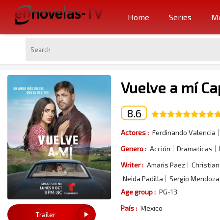
Home
Series
Mo
Vuelve a mí Ca
8.6
Actores :
Ferdinando Valencia
Genero :
Acción
Dramaticas
Writer :
Amaris Paez
Christian
Neida Padilla
Sergio Mendoza
Age group :
PG-13
País :
Mexico
Trailer