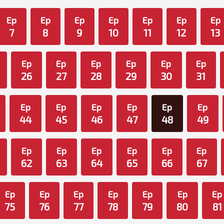
Ep
Ep
Ep
Ep
Ep
Ep
Ep
7
8
9
10
11
12
13
Ep
Ep
Ep
Ep
Ep
Ep
26
27
28
29
30
31
Ep
Ep
Ep
Ep
Ep
Ep
44
45
46
47
48
49
Ep
Ep
Ep
Ep
Ep
Ep
62
63
64
65
66
67
Ep
Ep
Ep
Ep
Ep
Ep
Ep
75
76
77
78
79
80
81