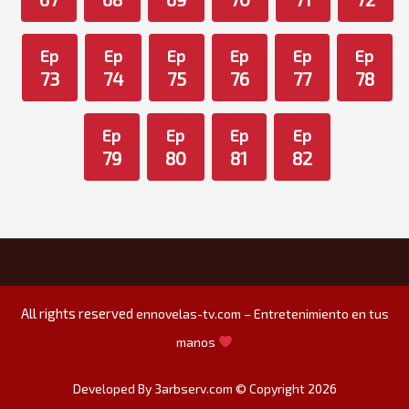
Ep
Ep
Ep
Ep
Ep
Ep
73
74
75
76
77
78
Ep
Ep
Ep
Ep
79
80
81
82
All rights reserved
ennovelas-tv.com – Entretenimiento en tus
manos
Developed By 3arbserv.com © Copyright 2026