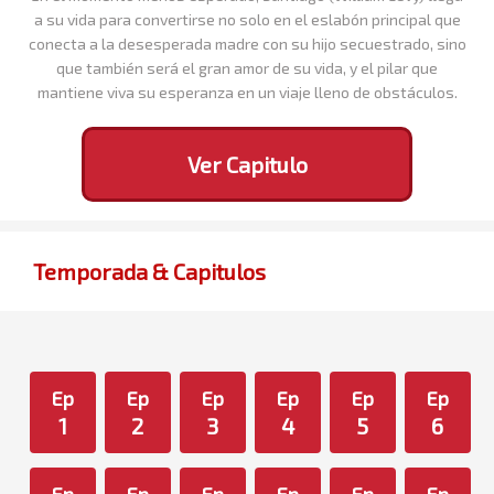
a su vida para convertirse no solo en el eslabón principal que
conecta a la desesperada madre con su hijo secuestrado, sino
que también será el gran amor de su vida, y el pilar que
mantiene viva su esperanza en un viaje lleno de obstáculos.
Ver Capitulo
Temporada & Capitulos
Ep
Ep
Ep
Ep
Ep
Ep
1
2
3
4
5
6