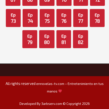
Ep
Ep
Ep
Ep
Ep
Ep
73
74
75
76
77
78
Ep
Ep
Ep
Ep
79
80
81
82
All rights reserved
ennovelas-tv.com – Entretenimiento en tus
manos
Developed By 3arbserv.com © Copyright 2026