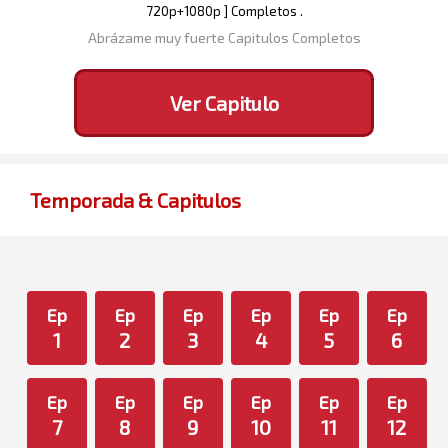
720p+1080p ] Completos .
Abrázame muy fuerte Capitulos Completos
Ver Capitulo
Temporada & Capitulos
Ep
Ep
Ep
Ep
Ep
Ep
1
2
3
4
5
6
Ep
Ep
Ep
Ep
Ep
Ep
7
8
9
10
11
12