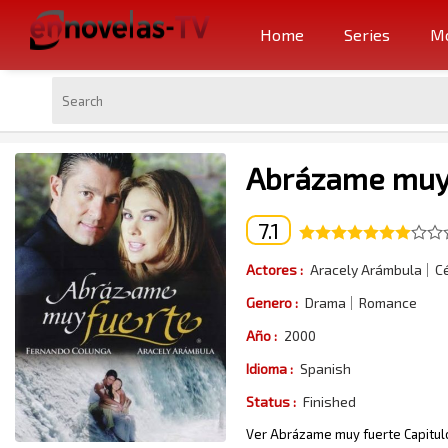
Home
Series
Mo
Abrázame muy 
7.1
Actores :
Aracely Arámbula
C
Genero :
Drama
Romance
Año :
2000
Idioma :
Spanish
Status :
Finished
Ver Abrázame muy fuerte Capitulo