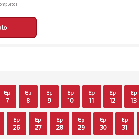
Completos
ulo
Ep
Ep
Ep
Ep
Ep
Ep
Ep
7
8
9
10
11
12
13
Ep
Ep
Ep
Ep
Ep
Ep
26
27
28
29
30
31