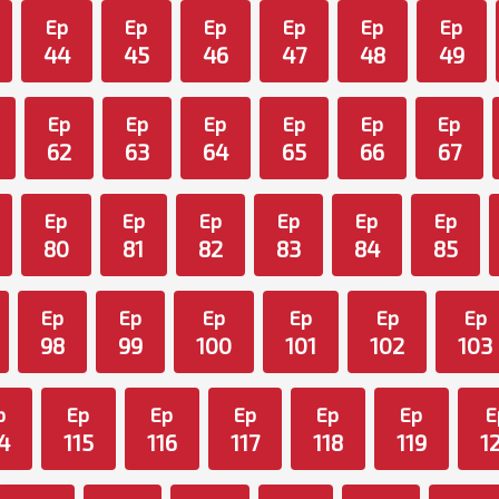
Ep
Ep
Ep
Ep
Ep
Ep
44
45
46
47
48
49
Ep
Ep
Ep
Ep
Ep
Ep
62
63
64
65
66
67
Ep
Ep
Ep
Ep
Ep
Ep
80
81
82
83
84
85
Ep
Ep
Ep
Ep
Ep
Ep
98
99
100
101
102
103
p
Ep
Ep
Ep
Ep
Ep
E
4
115
116
117
118
119
1