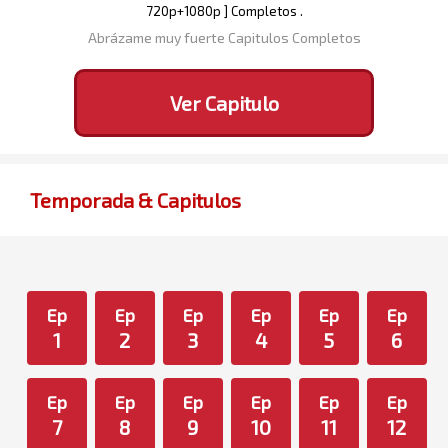
720p+1080p ] Completos .
Abrázame muy fuerte Capitulos Completos
Ver Capitulo
Temporada & Capitulos
Ep
Ep
Ep
Ep
Ep
Ep
1
2
3
4
5
6
Ep
Ep
Ep
Ep
Ep
Ep
7
8
9
10
11
12