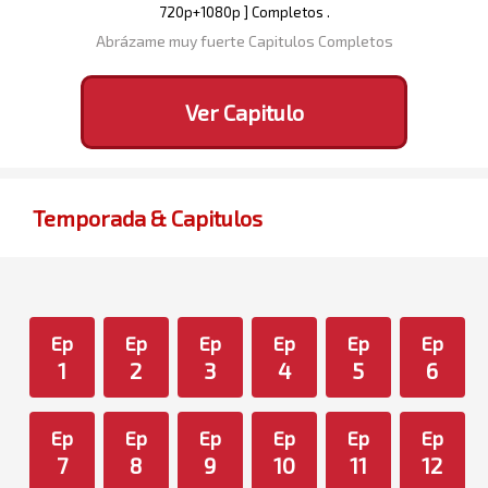
720p+1080p ] Completos .
Abrázame muy fuerte Capitulos Completos
Ver Capitulo
Temporada & Capitulos
Ep
Ep
Ep
Ep
Ep
Ep
1
2
3
4
5
6
Ep
Ep
Ep
Ep
Ep
Ep
7
8
9
10
11
12