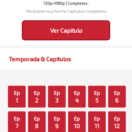
720p+1080p ] Completos .
Abrázame muy fuerte Capitulos Completos
Ver Capitulo
Temporada & Capitulos
Ep
Ep
Ep
Ep
Ep
Ep
1
2
3
4
5
6
Ep
Ep
Ep
Ep
Ep
Ep
7
8
9
10
11
12