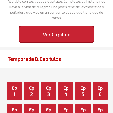
Al diablo con los guapos Capitulos Completos La historia nos
lleva a la vida de Milagros una joven rebelde, extrovertida y
soñadora que vive en un convento desde que tiene uso de
razón.
Ver Capitulo
Temporada & Capitulos
Ep
Ep
Ep
Ep
Ep
Ep
1
2
3
4
5
6
Ep
Ep
Ep
Ep
Ep
Ep