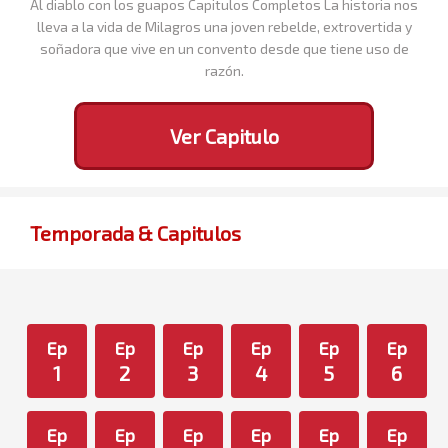
Al diablo con los guapos Capitulos Completos La historia nos
lleva a la vida de Milagros una joven rebelde, extrovertida y
soñadora que vive en un convento desde que tiene uso de
razón.
Ver Capitulo
Temporada & Capitulos
Ep
Ep
Ep
Ep
Ep
Ep
1
2
3
4
5
6
Ep
Ep
Ep
Ep
Ep
Ep