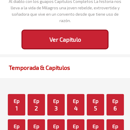
Al diablo con los guapos Capitulos Completos La historia nos
lleva a la vida de Milagros una joven rebelde, extrovertida y
soñadora que vive en un convento desde que tiene uso de
razón.
Ver Capitulo
Temporada & Capitulos
Ep
Ep
Ep
Ep
Ep
Ep
1
2
3
4
5
6
Ep
Ep
Ep
Ep
Ep
Ep