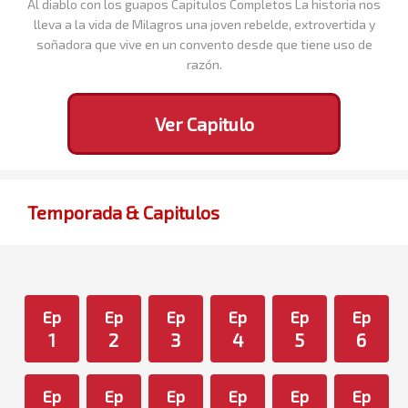
Al diablo con los guapos Capitulos Completos La historia nos
lleva a la vida de Milagros una joven rebelde, extrovertida y
soñadora que vive en un convento desde que tiene uso de
razón.
Ver Capitulo
Temporada & Capitulos
Ep
Ep
Ep
Ep
Ep
Ep
1
2
3
4
5
6
Ep
Ep
Ep
Ep
Ep
Ep