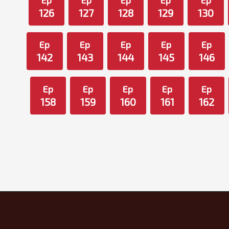
Ep
Ep
Ep
Ep
Ep
126
127
128
129
130
Ep
Ep
Ep
Ep
Ep
142
143
144
145
146
Ep
Ep
Ep
Ep
Ep
158
159
160
161
162