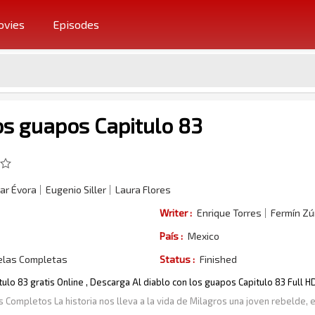
vies
Episodes
los guapos Capitulo 83
ar Évora
Eugenio Siller
Laura Flores
Writer :
Enrique Torres
Fermín Zú
País :
Mexico
elas Completas
Status :
Finished
tulo 83 gratis Online , Descarga Al diablo con los guapos Capitulo 83 Full 
s Completos La historia nos lleva a la vida de Milagros una joven rebelde