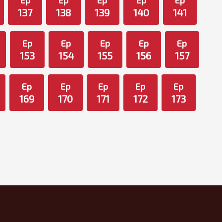
Ep
Ep
Ep
Ep
Ep
137
138
139
140
141
Ep
Ep
Ep
Ep
Ep
153
154
155
156
157
Ep
Ep
Ep
Ep
Ep
169
170
171
172
173