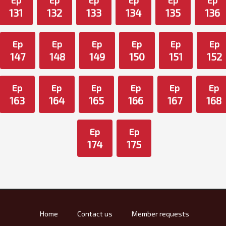
Ep
Ep
Ep
Ep
Ep
Ep
131
132
133
134
135
136
Ep
Ep
Ep
Ep
Ep
Ep
147
148
149
150
151
152
Ep
Ep
Ep
Ep
Ep
Ep
163
164
165
166
167
168
Ep
Ep
174
175
Home
Contact us
Member requests