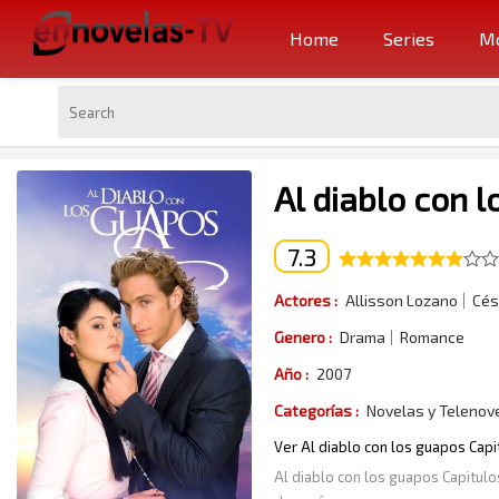
Home
Series
Mo
Al diablo con 
7.3
Actores :
Allisson Lozano
Cés
Genero :
Drama
Romance
Año :
2007
Categorías :
Novelas y Telenov
Ver Al diablo con los guapos Capi
Al diablo con los guapos Capitulo