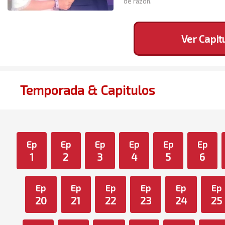
de razón.
Ver Capit
Temporada & Capitulos
Ep
Ep
Ep
Ep
Ep
Ep
1
2
3
4
5
6
Ep
Ep
Ep
Ep
Ep
Ep
20
21
22
23
24
25