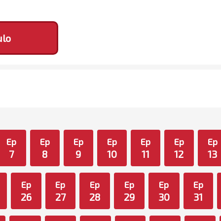
ulo
Ep
Ep
Ep
Ep
Ep
Ep
Ep
7
8
9
10
11
12
13
Ep
Ep
Ep
Ep
Ep
Ep
26
27
28
29
30
31